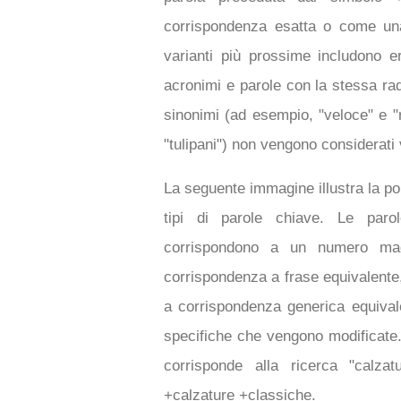
corrispondenza esatta o come una
varianti più prossime includono err
acronimi e parole con la stessa ra
sinonimi (ad esempio, "veloce" e "r
"tulipani") non vengono considerati 
La seguente immagine illustra la por
tipi di parole chiave. Le paro
corrispondono a un numero magg
corrispondenza a frase equivalente,
a corrispondenza generica equival
specifiche che vengono modificate.
corrisponde alla ricerca "calza
+calzature +classiche.