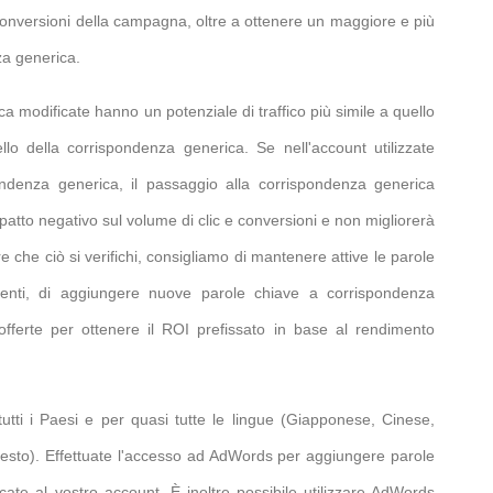
conversioni della campagna, oltre a ottenere un maggiore e più
za generica.
 modificate hanno un potenziale di traffico più simile a quello
lo della corrispondenza generica. Se nell'account utilizzate
ondenza generica, il passaggio alla corrispondenza generica
atto negativo sul volume di clic e conversioni e non migliorerà
re che ciò si verifichi, consigliamo di mantenere attive le parole
tenti, di aggiungere nuove parole chiave a corrispondenza
offerte per ottenere il ROI prefissato in base al rendimento
utti i Paesi e per quasi tutte le lingue (Giapponese, Cinese,
esto). Effettuate l'accesso ad AdWords per aggiungere parole
ate al vostro account. È inoltre possibile utilizzare AdWords