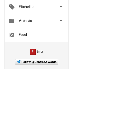

Etichette


Archivio
Feed
Follow @DentroAdWords