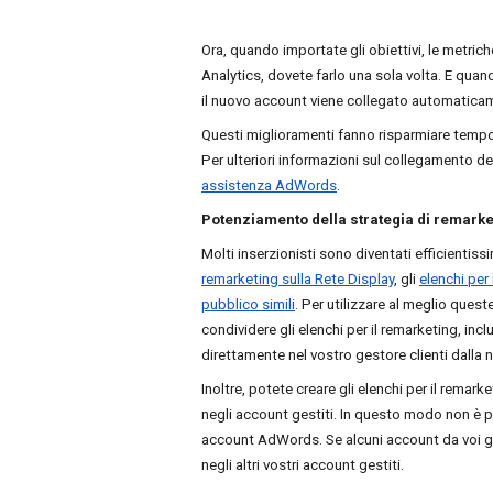
Ora, quando importate gli obiettivi, le metriche
Analytics, dovete farlo una sola volta. E qua
il nuovo account viene collegato automaticam
Questi miglioramenti fanno risparmiare tempo
Per ulteriori informazioni sul collegamento del
assistenza AdWords
.
Potenziamento della strategia di remarke
remarketing sulla Rete Display
, gli 
elenchi per 
pubblico simili
. Per utilizzare al meglio ques
condividere gli elenchi per il remarketing, incl
direttamente nel vostro gestore clienti dalla
Inoltre, potete creare gli elenchi per il remarke
negli account gestiti. In questo modo non è più
account AdWords. Se alcuni account da voi ges
negli altri vostri account gestiti.