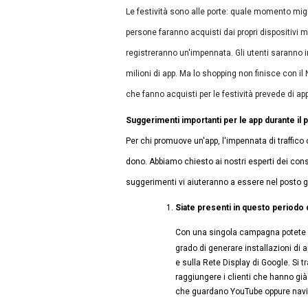
Le festività sono alle porte: quale momento migl
persone faranno acquisti dai propri dispositivi mo
registreranno un'impennata. Gli utenti saranno i
milioni di app. Ma lo shopping non finisce con il N
che fanno acquisti per le festività prevede di app
Suggerimenti importanti per le app durante il p
Per chi promuove un'app, l'impennata di traffico c
dono. Abbiamo chiesto ai nostri esperti dei consi
suggerimenti vi aiuteranno a essere nel posto g
Siate presenti in questo periodo d
Con una singola campagna potete far
grado di generare installazioni di 
e sulla Rete Display di Google. Si t
raggiungere i clienti che hanno già 
che guardano YouTube oppure navi