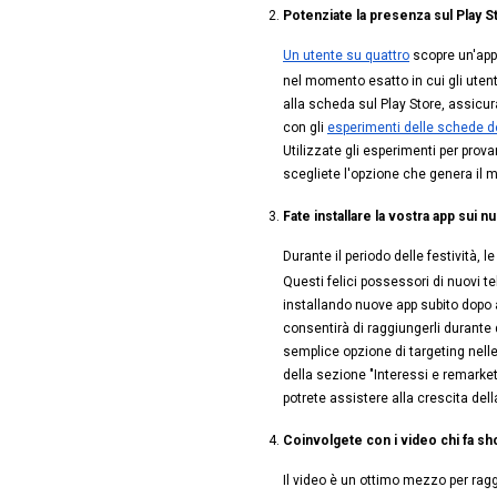
Potenziate la presenza sul Play St
Un utente su quattro
 scopre un'app
nel momento esatto in cui gli utent
alla scheda sul Play Store, assicura
con gli 
esperimenti delle schede de
Utilizzate gli esperimenti per provar
scegliete l'opzione che genera il m
Fate installare la vostra app sui n
Durante il periodo delle festività, 
Questi felici possessori di nuovi tel
installando nuove app subito dopo a
consentirà di raggiungerli durante
semplice opzione di targeting nelle
della sezione "Interessi e remarketi
potrete assistere alla crescita dell
Coinvolgete con i video chi fa sho
Il video è un ottimo mezzo per ragg