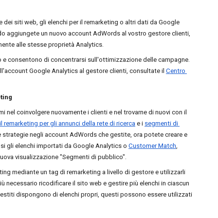
 dei siti web, gli elenchi per il remarketing o altri dati da Google 
ndo aggiungete un nuovo account AdWords al vostro gestore clienti, 
ente alle stesse proprietà Analytics.
 e consentono di concentrarsi sull'ottimizzazione delle campagne. 
l'account Google Analytics al gestore clienti, consultate il 
Centro 
ting
Molti inserzionisti sono diventati efficientissimi nel coinvolgere nuovamente i clienti e nel trovarne di nuovi con il 
il remarketing per gli annunci della rete di ricerca
 e i 
segmenti di 
te strategie negli account AdWords che gestite, ora potete creare e 
usi gli elenchi importati da Google Analytics o 
Customer Match
, 
 nuova visualizzazione "Segmenti di pubblico".
ting mediante un tag di remarketing a livello di gestore e utilizzarli 
 necessario ricodificare il sito web e gestire più elenchi in ciascun 
titi dispongono di elenchi propri, questi possono essere utilizzati 