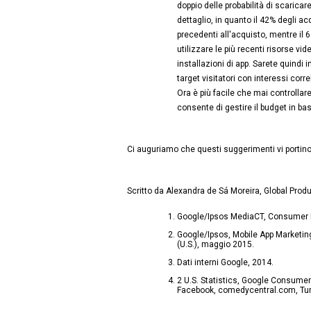
doppio delle probabilità di scaricare
dettaglio, in quanto il 42% degli acqu
precedenti all'acquisto, mentre il 6
utilizzare le più recenti risorse v
installazioni di app. Sarete quindi 
target visitatori con interessi corre
Ora è più facile che mai controllar
consente di gestire il budget in base
Ci auguriamo che questi suggerimenti vi portino 
Scritto da Alexandra de Sá Moreira, Global Prod
Google/Ipsos MediaCT, Consumer H
Google/Ipsos, Mobile App Marketin
(U.S.), maggio 2015.
Dati interni Google, 2014.
2 U.S. Statistics, Google Consumer
Facebook, comedycentral.com, Tum