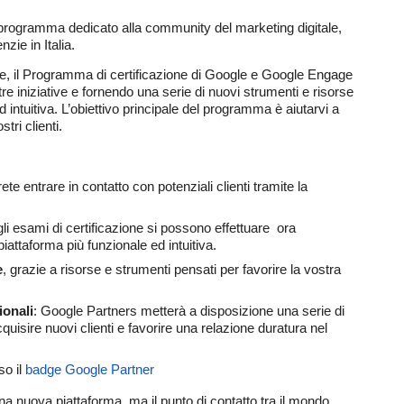
 programma dedicato alla community del marketing digitale, 
nzie in Italia.
, il Programma di certificazione di Google e Google Engage 
tre iniziative e fornendo una serie di nuovi strumenti e risorse 
d intuitiva. L’obiettivo principale del programma è aiutarvi a 
tri clienti.
rete entrare in contatto con potenziali clienti tramite la 
gli esami di certificazione si possono effettuare  ora 
na piattaforma più funzionale ed intuitiva.
e
, grazie a risorse e strumenti pensati per favorire la vostra  
ionali
: Google Partners metterà a disposizione una serie di 
acquisire nuovi clienti e favorire una relazione duratura nel    
o il 
badge Google Partner
nuova piattaforma, ma il punto di contatto tra il mondo 