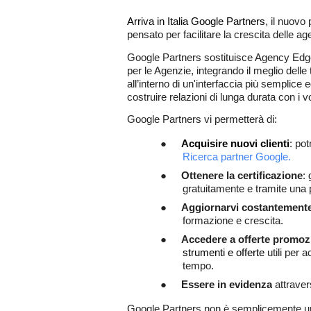
Arriva in Italia Google Partners
, il nuovo
pensato per facilitare la crescita delle age
Google Partners sostituisce Agency Edge
per le Agenzie, integrando il meglio delle 
all’interno di un'interfaccia più semplice e
costruire relazioni di lunga durata con i vos
Google Partners vi permetterà di:
●
Acquisire nuovi clienti
: pot
Ricerca partner Google.
●
Ottenere la certificazione
:
        gratuitamente e tramite u
●
Aggiornarvi costantement
        formazione e crescita.
●
Accedere a offerte promoz
        strumenti e offerte
 utili per 
        tempo. 
●
Essere in evidenza
 attravers
Google Partners non è semplicemente una 