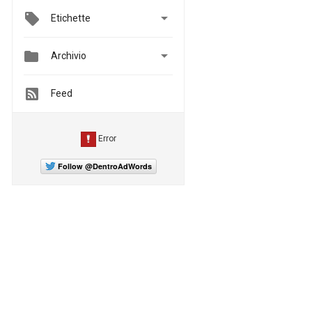

Etichette


Archivio
Feed
Follow @DentroAdWords