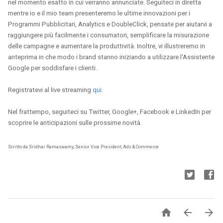
nel momento esatto in cui verranno annunciate. Seguiteci in diretta 
mentre io e il mio team presenteremo le ultime innovazioni per i 
Programmi Pubblicitari, Analytics e DoubleClick, pensate per aiutarvi a 
raggiungere più facilmente i consumatori, semplificare la misurazione 
delle campagne e aumentare la produttività. Inoltre, vi illustreremo in 
anteprima in che modo i brand stanno iniziando a utilizzare l'Assistente 
Google per soddisfare i clienti.
Registratevi al live streaming 
qui
.
Nel frattempo, seguiteci su Twitter, Google+, Facebook e LinkedIn per 
scoprire le anticipazioni sulle prossime novità.
Scritto da Sridhar Ramaswamy, Senior Vice President, Ads & Commerce


