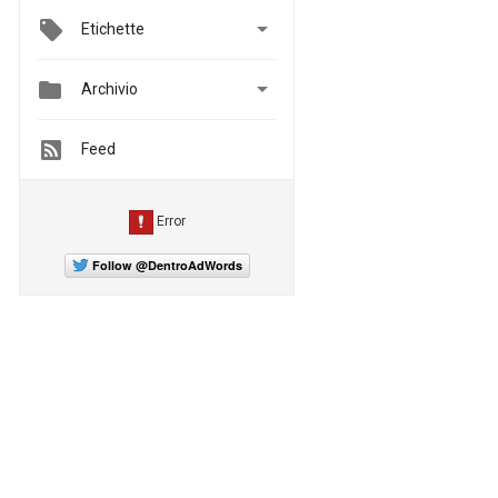

Etichette


Archivio
Feed
Follow @DentroAdWords