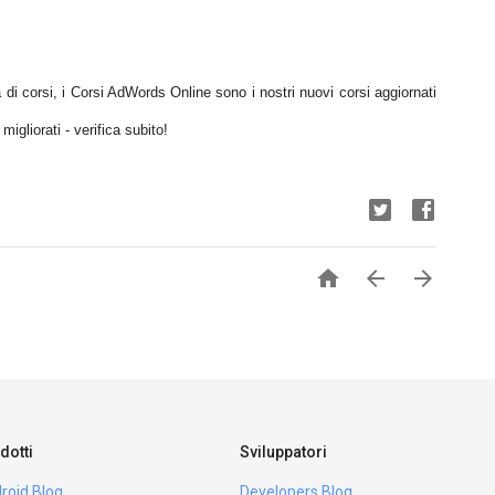
di corsi, i Corsi AdWords Online sono i nostri nuovi corsi aggiornati
igliorati - verifica subito!



dotti
Sviluppatori
roid Blog
Developers Blog