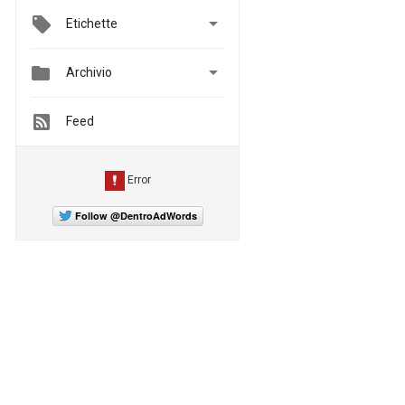

Etichette


Archivio
Feed
Follow @DentroAdWords