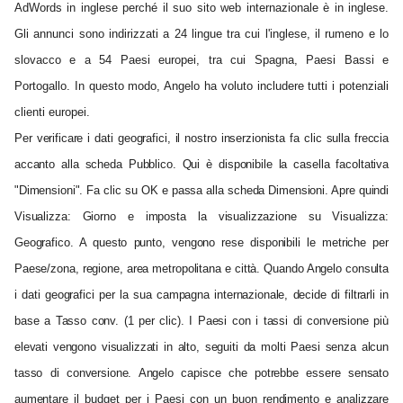
AdWords in inglese perché il suo sito web internazionale è in inglese.
Gli annunci sono indirizzati a 24 lingue tra cui l'inglese, il rumeno e lo
slovacco e a 54 Paesi europei, tra cui Spagna, Paesi Bassi e
Portogallo. In questo modo, Angelo ha voluto includere tutti i potenziali
clienti europei.
Per verificare i dati geografici, il nostro inserzionista fa clic sulla freccia
accanto alla scheda Pubblico. Qui è disponibile la casella facoltativa
"Dimensioni". Fa clic su OK e passa alla scheda Dimensioni. Apre quindi
Visualizza: Giorno e imposta la visualizzazione su Visualizza:
Geografico. A questo punto, vengono rese disponibili le metriche per
Paese/zona, regione, area metropolitana e città. Quando Angelo consulta
i dati geografici per la sua campagna internazionale, decide di filtrarli in
base a Tasso conv. (1 per clic). I Paesi con i tassi di conversione più
elevati vengono visualizzati in alto, seguiti da molti Paesi senza alcun
tasso di conversione. Angelo capisce che potrebbe essere sensato
aumentare il budget per i Paesi con un buon rendimento e analizzare