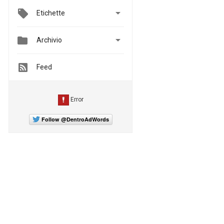

Etichette


Archivio
Feed
Follow @DentroAdWords