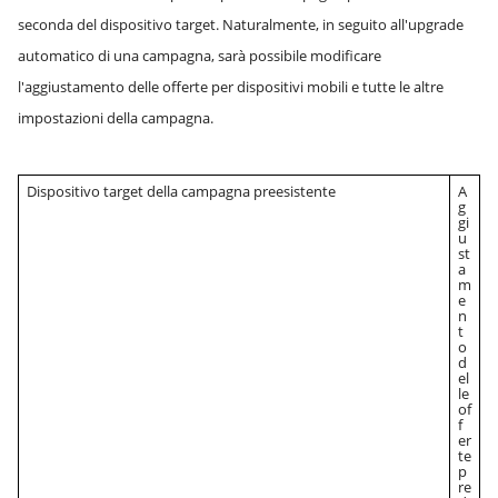
seconda del dispositivo target. Naturalmente, in seguito all'upgrade
automatico di una campagna, sarà possibile modificare
l'aggiustamento delle offerte per dispositivi mobili e tutte le altre
impostazioni della campagna.
Dispositivo target della campagna preesistente
A
g
gi
u
st
a
m
e
n
t
o
d
el
le
of
f
er
te
p
re